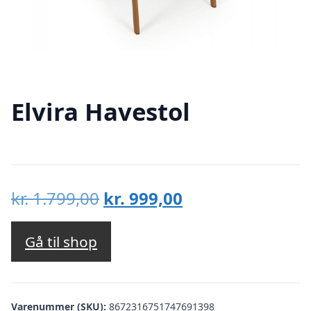
Elvira Havestol
Den
Den
kr.
1.799,00
kr.
999,00
oprindelige
aktuelle
pris
pris
Gå til shop
var:
er:
kr. 1.799,00.
kr. 999,00.
Varenummer (SKU):
8672316751747691398