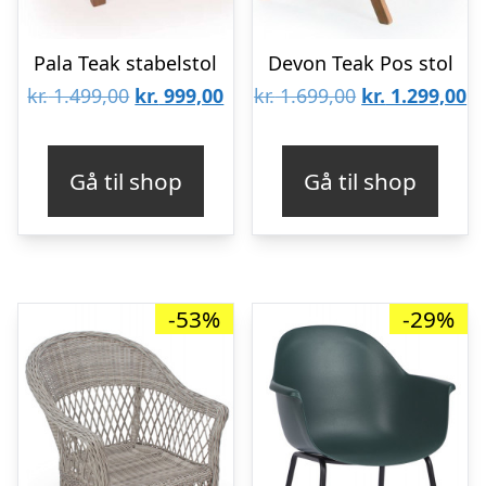
Pala Teak stabelstol
Devon Teak Pos stol
Den
Den
Den
D
kr.
1.499,00
kr.
999,00
kr.
1.699,00
kr.
1.299,00
oprindelige
aktuelle
oprindelige
ak
pris
pris
pris
pr
Gå til shop
Gå til shop
var:
er:
var:
er
kr. 1.499,00.
kr. 999,00.
kr. 1.699,00.
kr
-53%
-29%