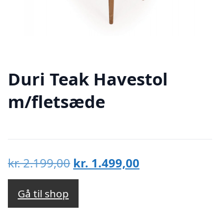
Duri Teak Havestol
m/fletsæde
Den
Den
kr.
2.199,00
kr.
1.499,00
oprindelige
aktuelle
pris
pris
Gå til shop
var:
er: