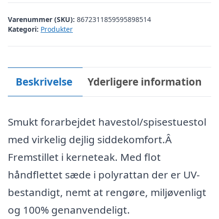
kr. 2.199,00.
kr. 1.499,00.
Varenummer (SKU):
8672311859595898514
Kategori:
Produkter
Beskrivelse
Yderligere information
Smukt forarbejdet havestol/spisestuestol
med virkelig dejlig siddekomfort.Â
Fremstillet i kerneteak. Med flot
håndflettet sæde i polyrattan der er UV-
bestandigt, nemt at rengøre, miljøvenligt
og 100% genanvendeligt.