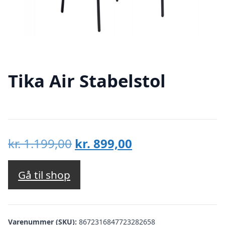
Tika Air Stabelstol
Den
Den
kr.
1.199,00
kr.
899,00
oprindelige
aktuelle
pris
pris
Gå til shop
var:
er:
kr. 1.199,00.
kr. 899,00.
Varenummer (SKU):
8672316847723282658