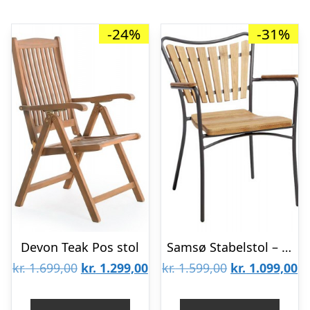
-24%
-31%
Devon Teak Pos stol
Samsø Stabelstol – Grå
Den
Den
Den
D
kr.
1.699,00
kr.
1.299,00
kr.
1.599,00
kr.
1.099,00
oprindelige
aktuelle
oprindelige
ak