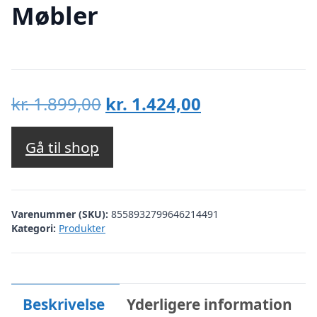
Møbler
Den
Den
kr.
1.899,00
kr.
1.424,00
oprindelige
aktuelle
pris
pris
Gå til shop
var:
er:
kr. 1.899,00.
kr. 1.424,00.
Varenummer (SKU):
8558932799646214491
Kategori:
Produkter
Beskrivelse
Yderligere information