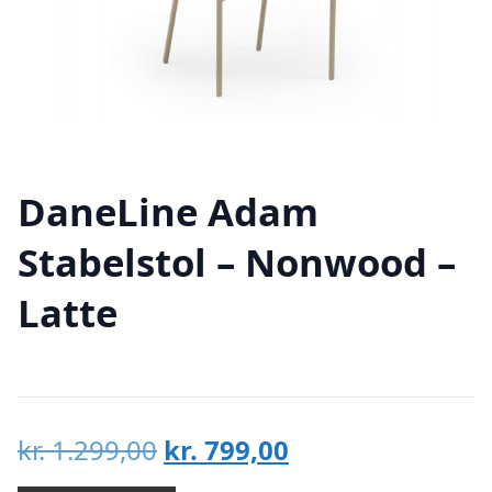
DaneLine Adam
Stabelstol – Nonwood –
Latte
Den
Den
kr.
1.299,00
kr.
799,00
oprindelige
aktuelle