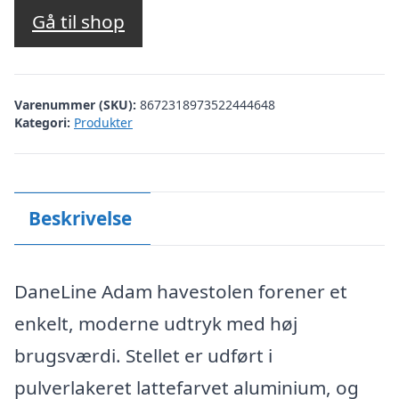
pris
pris
Gå til shop
var:
er:
kr. 1.299,00.
kr. 799,00.
Varenummer (SKU):
8672318973522444648
Kategori:
Produkter
Beskrivelse
DaneLine Adam havestolen forener et
enkelt, moderne udtryk med høj
brugsværdi. Stellet er udført i
pulverlakeret lattefarvet aluminium, og