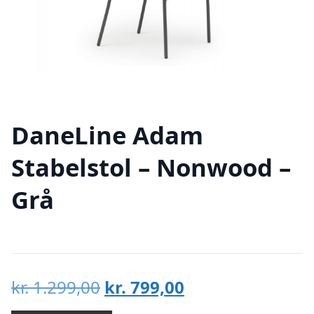
DaneLine Adam
Stabelstol – Nonwood –
Grå
Den
Den
kr.
1.299,00
kr.
799,00
oprindelige
aktuelle