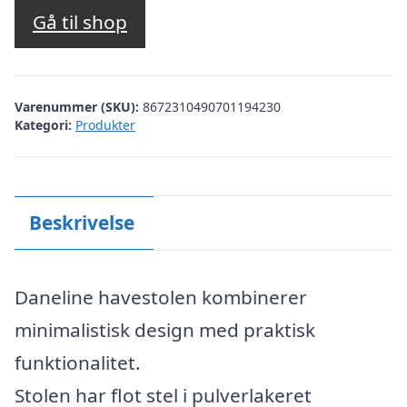
pris
pris
Gå til shop
var:
er:
kr. 1.299,00.
kr. 799,00.
Varenummer (SKU):
8672310490701194230
Kategori:
Produkter
Beskrivelse
Daneline havestolen kombinerer
minimalistisk design med praktisk
funktionalitet.
Stolen har flot stel i pulverlakeret