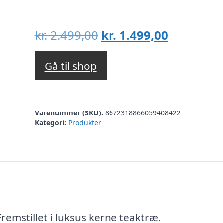
Den
Den
kr.
2.499,00
kr.
1.499,00
oprindelige
aktuelle
pris
pris
Gå til shop
var:
er:
kr. 2.499,00.
kr. 1.499,
Varenummer (SKU):
8672318866059408422
Kategori:
Produkter
remstillet i luksus kerne teaktræ.