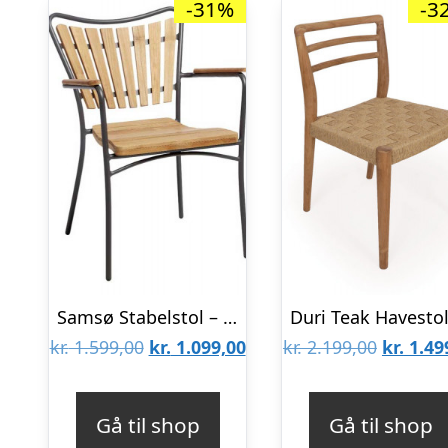
-31%
-3
Samsø Stabelstol – Grå
Den
Den
Den
kr.
1.599,00
kr.
1.099,00
kr.
2.199,00
kr.
1.49
oprindelige
aktuelle
oprinde
pris
pris
pris
Gå til shop
Gå til shop
var:
er:
var: