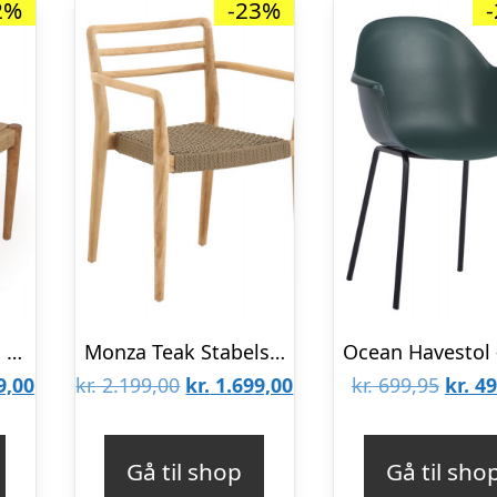
2%
-23%
Duri Teak Havestol m/fletsæde
Monza Teak Stabelstol
Den
Den
Den
Den
9,00
kr.
2.199,00
kr.
1.699,00
kr.
699,95
kr.
49
lige
aktuelle
oprindelige
aktuelle
oprin
pris
pris
pris
pris
Gå til shop
Gå til sho
er:
var:
er:
var: