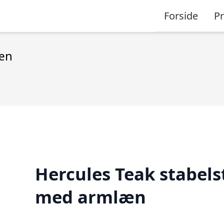
Forside
P
læn
Hercules Teak stabels
med armlæn