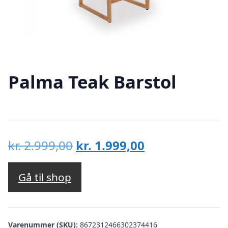
Palma Teak Barstol
Den
Den
kr.
2.999,00
kr.
1.999,00
oprindelige
aktuelle
pris
pris
Gå til shop
var:
er:
kr. 2.999,00.
kr. 1.999,00.
Varenummer (SKU):
8672312466302374416