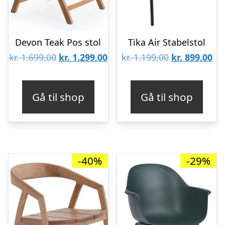
Devon Teak Pos stol
Tika Air Stabelstol
Den
Den
Den
De
kr.
1.699,00
kr.
1.299,00
kr.
1.199,00
kr.
899,00
oprindelige
aktuelle
oprindelige
akt
pris
pris
pris
pri
Gå til shop
Gå til shop
var:
er:
var:
er:
kr. 1.699,00.
kr. 1.299,00.
kr. 1.199,00.
kr.
-40%
-29%