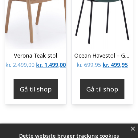
Verona Teak stol
Ocean Havestol – Grøn
Den
Den
Den
De
kr.
2.499,00
kr.
1.499,00
kr.
699,95
kr.
499,95
oprindelige
aktuelle
oprindelige
aktu
pris
pris
pris
pris
Gå til shop
Gå til shop
var:
er:
var:
er:
kr. 2.499,00.
kr. 1.499,00.
kr. 699,95.
kr. 
×
Varekategorier
Dette website bruger tracking cookies