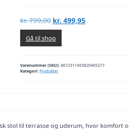
Den
Den
kr.
799,00
kr.
499,95
oprindelige
aktuelle
pris
pris
Gå til shop
var:
er:
kr. 799,00.
kr. 499,95.
Varenummer (SKU):
8672311455820405277
Kategori:
Produkter
sk stol til terrasse og uderum, hvor komfort 