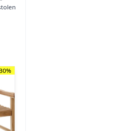
stolen
-30%