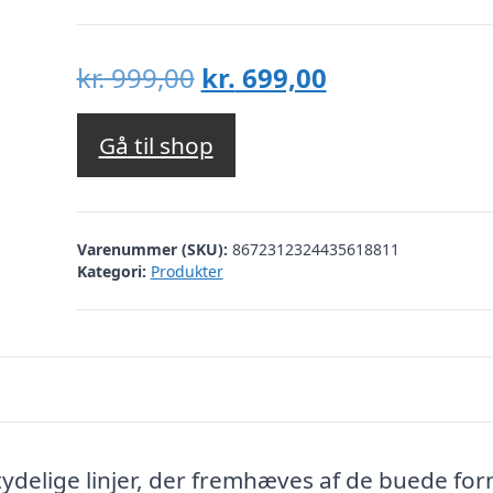
Den
Den
kr.
999,00
kr.
699,00
oprindelige
aktuelle
pris
pris
Gå til shop
var:
er:
kr. 999,00.
kr. 699,00.
Varenummer (SKU):
8672312324435618811
Kategori:
Produkter
tydelige linjer, der fremhæves af de buede fo