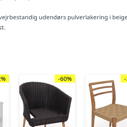
 vejrbestandig udendørs pulverlakering i beig
st.
2%
-60%