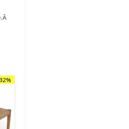
e.Â
-32%