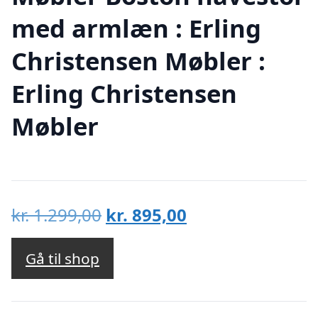
med armlæn : Erling
Christensen Møbler :
Erling Christensen
Møbler
Den
Den
kr.
1.299,00
kr.
895,00
oprindelige
aktuelle
pris
pris
Gå til shop
var:
er:
kr. 1.299,00.
kr. 895,00.