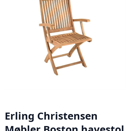
Erling Christensen
Møbler Boston havestol