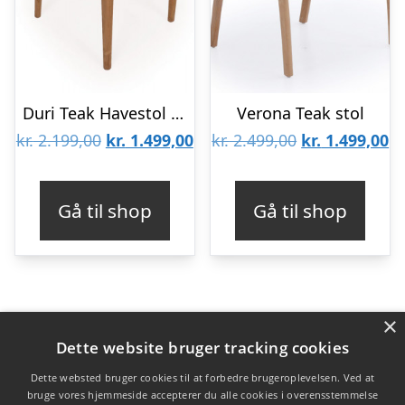
Duri Teak Havestol m/fletsæde
Verona Teak stol
Den
Den
Den
D
kr.
2.199,00
kr.
1.499,00
kr.
2.499,00
kr.
1.499,00
oprindelige
aktuelle
oprindelige
ak
pris
pris
pris
pr
Gå til shop
Gå til shop
var:
er:
var:
er
kr. 2.199,00.
kr. 1.499,00.
kr. 2.499,00.
kr
×
Varekategorier
Dette website bruger tracking cookies
Produkter
Dette websted bruger cookies til at forbedre brugeroplevelsen. Ved at
bruge vores hjemmeside accepterer du alle cookies i overensstemmelse