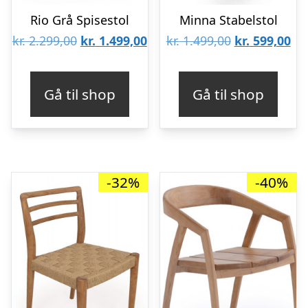
Rio Grå Spisestol
Minna Stabelstol
Den
Den
Den
De
kr.
2.299,00
kr.
1.499,00
kr.
1.499,00
kr.
599,00
oprindelige
aktuelle
oprindelige
akt
pris
pris
pris
pri
Gå til shop
Gå til shop
var:
er:
var:
er:
kr. 2.299,00.
kr. 1.499,00.
kr. 1.499,00.
kr.
-32%
-40%