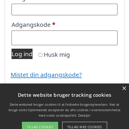
Påkrævet
Adgangskode
*
Log ind
Husk mig
Mistet din adgangskode?
×
Dette website bruger tracking cookies
Dette websted bruger cookies til at forbedre brugeroplevelsen. Ved at
bruge vores hjemmeside accepterer du alle cookies i overensstemmelse
med vores cookiepolitik.
Detaljer
Copyright 2026 - Pilanto Aps
TILLAD COOKIES
TILLAD IKKE COOKIES